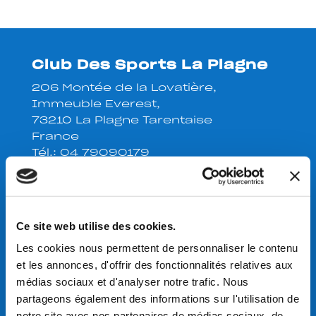
Club Des Sports La Plagne
206 Montée de la Lovatière,
Immeuble Everest,
73210 La Plagne Tarentaise
France
Tél.:
04 79090179
Suivez-nous
Ce site web utilise des cookies.
Les cookies nous permettent de personnaliser le contenu
Bureau ouvert du 01 décembre au
et les annonces, d'offrir des fonctionnalités relatives aux
30 avril:
médias sociaux et d'analyser notre trafic. Nous
LUNDI – MARDI – JEUDI – VENDREDI:
partageons également des informations sur l'utilisation de
9h00-12h00 et 14h00-17h00
notre site avec nos partenaires de médias sociaux, de