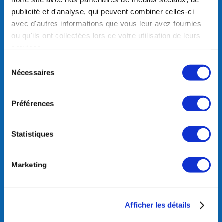
DIMANCHE: 09h00 – 12h00
publicité et d'analyse, qui peuvent combiner celles-ci
avec d'autres informations que vous leur avez fournies
Bureau fermé du 01 mai au 30
ou qu'ils ont collectées lors de votre utilisation de leurs
novembre:
services.
Contact par email ou appel les lundis,
mardis, jeudis et vendredis 9h00-
Sélection
12h00 et 14h00-17h00
Nécessaires
du
consentement
SOUTIENS TON CLUB DES
Préférences
SPORTS DE LA PLAGNE
FAIRE UN DON
Statistiques
Marketing
Afficher les détails