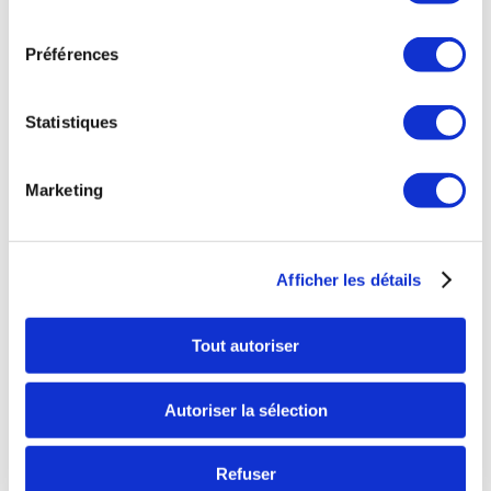
Regnier Lafforgue, Marie
consentement
Laure mérendet.
Préférences

Représentant SAP
Statistiques
Luc Nicolino
Marketing
Afficher les détails

Nos partenaires
Tout autoriser
Autoriser la sélection
Refuser