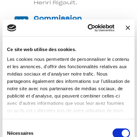
Henri Rigault.
Commission
Snowboard
Jean Christophe Dode,
Benjamin Aguettaz, Jean-
Michel Burdinat.
Ce site web utilise des cookies.
Les cookies nous permettent de personnaliser le contenu

Commission
et les annonces, d'offrir des fonctionnalités relatives aux
Evénements Véhicules
médias sociaux et d'analyser notre trafic. Nous
partageons également des informations sur l'utilisation de
Silvio Martinod, Pascal
Astier, David Allemoz,
notre site avec nos partenaires de médias sociaux, de
Guillaume Ravier
publicité et d'analyse, qui peuvent combiner celles-ci
avec d'autres informations que vous leur avez fournies
ou qu'ils ont collectées lors de votre utilisation de leurs

Commission
Vêtement
services.
Sélection
Gaëlle Thomassone,
Nécessaires
du
Bruno Berard, Cédric