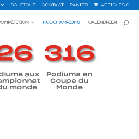
BOUTIQUE
CONTACT
PANIER
ARTICLES 0
COMPÉTITION
NOS CHAMPIONS
CALENDRIER
29
343
diums aux
Podiums en
ampionnat
Coupe du
du monde
Monde