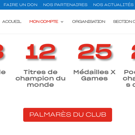
FAIRE UN DON
NOS PARTENAIRES
NOS ACTUALITÉS
ACCUEIL
MON COMPTE
ORGANISATION
SECTION 
5
13
28
de
Titres de
Médailles X
Po
champion du
Games
ch
monde
s 
PALMARÈS DU CLUB