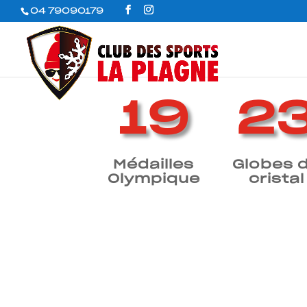
04 79090179
21
2
Médailles
Globes 
Olympique
cristal