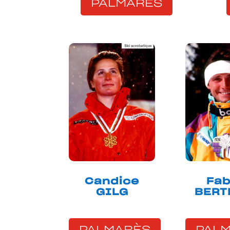
PALMARÈS
Candice
Fab
GILG
BERT