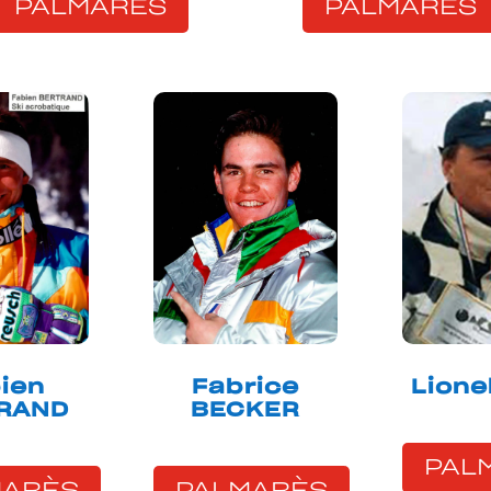
PALMARÈS
PALMARÈS
ien
Fabrice
Lione
RAND
BECKER
PAL