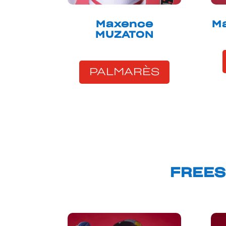
Maxence
M
MUZATON
PALMARÈS
FREES