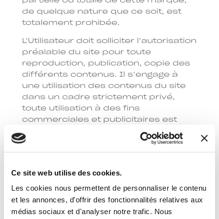
partielle ou totale de cette marque,
de quelque nature que ce soit, est
totalement prohibée.
L’Utilisateur doit solliciter l’autorisation
préalable du site pour toute
reproduction, publication, copie des
différents contenus. Il s’engage à
une utilisation des contenus du site
dans un cadre strictement privé,
toute utilisation à des fins
commerciales et publicitaires est
strictement interdite.
Toute représentation totale ou
partielle de ce site par quelque
procédé que ce soit, sans
Ce site web utilise des cookies.
l’autorisation expresse de l’exploitant
Les cookies nous permettent de personnaliser le contenu
du site Internet constituerait une
et les annonces, d'offrir des fonctionnalités relatives aux
contrefaçon sanctionnée par l’article
médias sociaux et d'analyser notre trafic. Nous
L 335-2 et suivants du Code de la