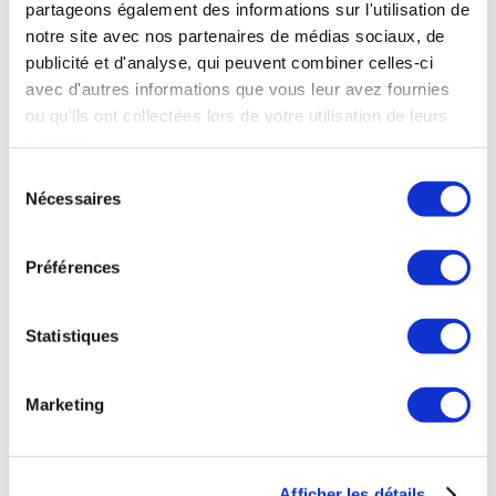
partageons également des informations sur l'utilisation de
propriété intellectuelle.
notre site avec nos partenaires de médias sociaux, de
publicité et d'analyse, qui peuvent combiner celles-ci
Il est rappelé conformément à
l’article L122-5 du Code de propriété
avec d'autres informations que vous leur avez fournies
intellectuelle que l’Utilisateur qui
ou qu'ils ont collectées lors de votre utilisation de leurs
reproduit, copie ou publie le contenu
services.
protégé doit citer l’auteur et sa
Sélection
source.
Nécessaires
du
consentement
ARTICLE 5 : Responsabilité
Préférences
Les sources des informations
diffusées sur le site
www.clubdessportslaplagne.com
Statistiques
sont réputées fiables mais le site ne
garantit pas qu’il soit exempt de
défauts, d’erreurs ou d’omissions.
Marketing
Les informations communiquées
sont présentées à titre indicatif et
général sans valeur contractuelle.
Afficher les détails