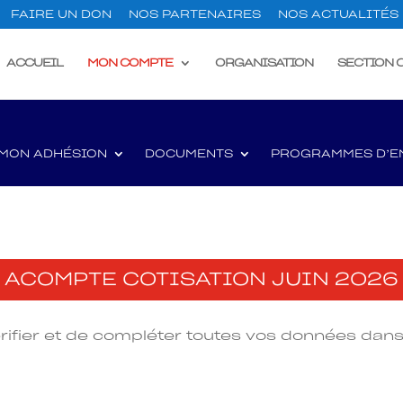
FAIRE UN DON
NOS PARTENAIRES
NOS ACTUALITÉS
ACCUEIL
MON COMPTE
ORGANISATION
SECTION 
MON ADHÉSION
DOCUMENTS
PROGRAMMES D’E
ACOMPTE COTISATION JUIN 2026
rifier et de compléter toutes vos données dan