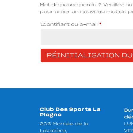
Mot de passe perdu ? Veuillez sai
pour créer un nouveau mot de p
Obligatoire
Identifiant ou e-mail
*
RÉINITIALISATION DU
Club Des Sports La
Bu
Plagne
déc
206 Montée de la
LUN
Lovatière,
VE