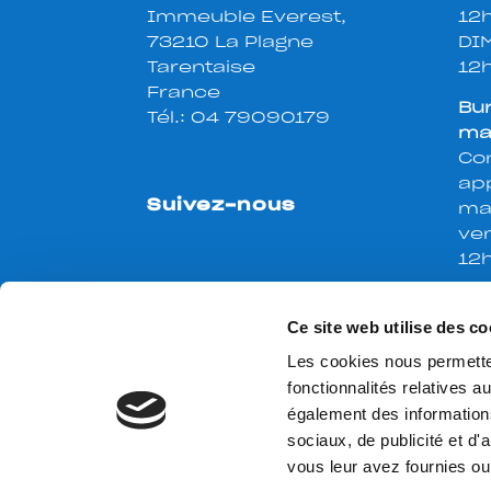
Immeuble Everest,
12
73210 La Plagne
DI
Tarentaise
12
France
Bu
Tél.:
04 79090179
ma
Con
app
Suivez-nous
mar
ve
12
Ce site web utilise des co
Les cookies nous permetten
fonctionnalités relatives 
également des informations
sociaux, de publicité et d
vous leur avez fournies ou 