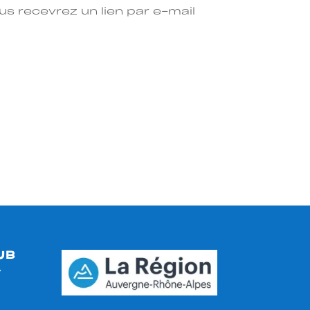
ous recevrez un lien par e-mail
UB
A