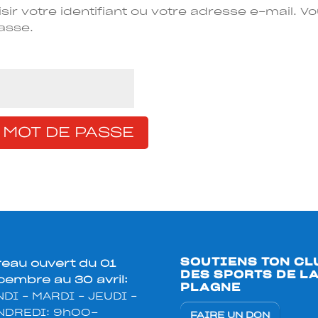
sir votre identifiant ou votre adresse e-mail. V
asse.
 MOT DE PASSE
SOUTIENS TON CL
reau ouvert du 01
DES SPORTS DE L
embre au 30 avril:
PLAGNE
DI – MARDI – JEUDI –
NDREDI: 9h00-
FAIRE UN DON