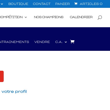
BOUTIQUE
CONTACT
PANIER
ARTICLES 0
COMPÉTITION
NOS CHAMPIONS
CALENDRIER
NTRAINEMENTS
VENDRE
C.A.
s
votre profil