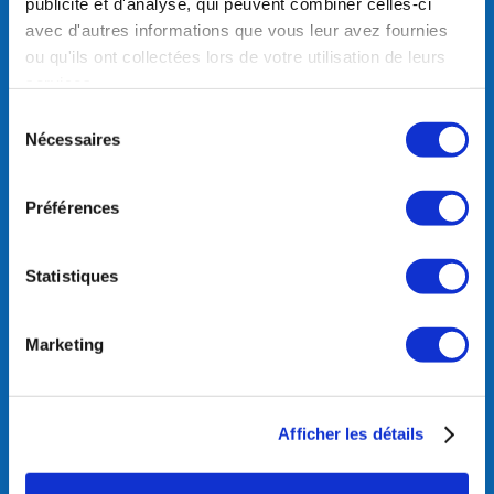
publicité et d'analyse, qui peuvent combiner celles-ci
avec d'autres informations que vous leur avez fournies
ou qu'ils ont collectées lors de votre utilisation de leurs
Club Des Sports La Plagne
services.
206 Montée de la Lovatière,
Sélection
Immeuble Everest,
Nécessaires
du
73210 La Plagne Tarentaise
consentement
France
Tél.:
04 79090179
Préférences
Suivez-nous
Statistiques
Marketing
Bureau ouvert du 01 décembre au
30 avril:
LUNDI – MARDI – JEUDI – VENDREDI:
Afficher les détails
9h00-12h00 et 14h00-17h00
DIMANCHE: 09h00 – 12h00