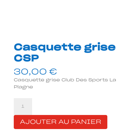
Casquette grise
CSP
30,00
€
Casquette grise Club Des Sports La
Plagne
quantité
de
Casquette
AJOUTER AU PANIER
grise
CSP