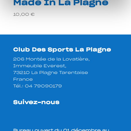
Made In La Plagne
10,00
€
Club Des Sports La Plagne
206 Montée de la Lovatière,
Immeuble Everest,
73210 La Plagne Tarentaise
France
Tél.:
04 79090179
Suivez-nous
Bureau ouvert du 01 décembre au