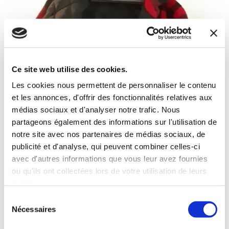
Ce site web utilise des cookies.
Les cookies nous permettent de personnaliser le contenu
et les annonces, d'offrir des fonctionnalités relatives aux
médias sociaux et d'analyser notre trafic. Nous
partageons également des informations sur l'utilisation de
notre site avec nos partenaires de médias sociaux, de
publicité et d'analyse, qui peuvent combiner celles-ci
avec d'autres informations que vous leur avez fournies
ou qu'ils ont collectées lors de votre utilisation de leurs
Veste chemise
services.
doublée Fan Club
Sélection
Nécessaires
du
70,00
€
consentement