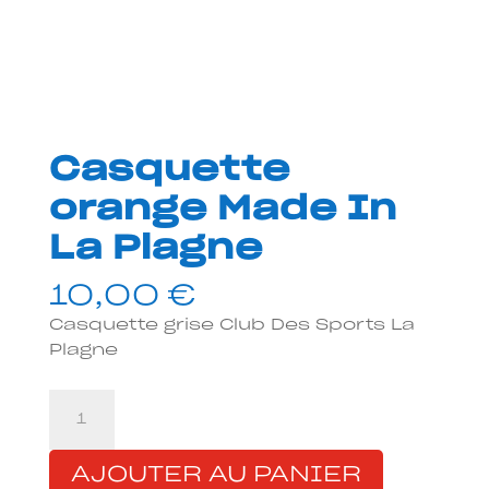
Casquette
orange Made In
La Plagne
10,00
€
Casquette grise Club Des Sports La
Plagne
quantité
de
Casquette
AJOUTER AU PANIER
orange