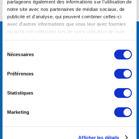
partageons également des informations sur l'utilisation de
notre site avec nos partenaires de médias sociaux, de
publicité et d'analyse, qui peuvent combiner celles-ci
avec d'autres informations que vous leur avez fournies
ou qu'ils ont collectées lors de votre utilisation de leurs
Club Des Sports La Plagne
services.
Sélection
206 Montée de la Lovatière,
Nécessaires
Immeuble Everest,
du
73210 La Plagne Tarentaise
consentement
France
Préférences
Tél.:
04 79090179
Statistiques
Suivez-nous
Marketing
Bureau ouvert du 01 décembre au
30 avril:
Afficher les détails
LUNDI – MARDI – JEUDI – VENDREDI: