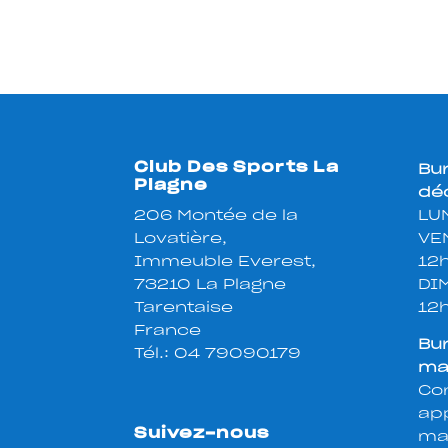
Club Des Sports La
Bu
Plagne
déc
206 Montée de la
LUN
Lovatière,
VE
Immeuble Everest,
12
73210 La Plagne
DI
Tarentaise
12
France
Bu
Tél.:
04 79090179
ma
Con
app
Suivez-nous
mar