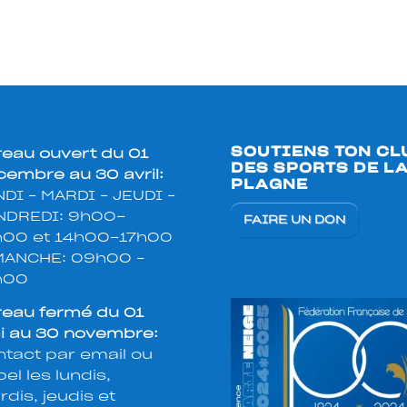
SOUTIENS TON CL
reau ouvert du 01
DES SPORTS DE L
embre au 30 avril:
PLAGNE
DI – MARDI – JEUDI –
NDREDI: 9h00-
FAIRE UN DON
h00 et 14h00-17h00
MANCHE: 09h00 –
h00
reau fermé du 01
i au 30 novembre:
tact par email ou
el les lundis,
dis, jeudis et