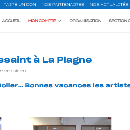
FAIRE UN DON
NOS PARTENAIRES
NOS ACTUALITÉS
ACCUEIL
MON COMPTE
ORGANISATION
SECTION 
ssaint à La Plagne
entaires
oller… Bonnes vacances les artiste