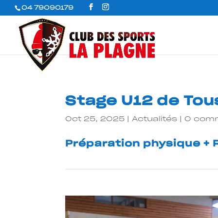
04 79090179
Stage U12 de Tou
Oct 25, 2025
|
Actualités
|
0 comm
Préparation physique + R