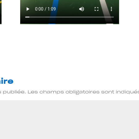
ire
 publiée.
Les champs obligatoires sont indiqu