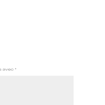
és avec
*