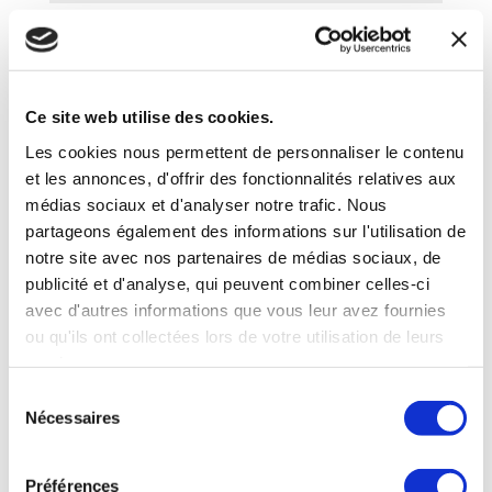
Site web
Ce site web utilise des cookies.
Enregistrer mon nom, mon e-mail
et mon site dans le navigateur pour
Les cookies nous permettent de personnaliser le contenu
mon prochain commentaire.
et les annonces, d'offrir des fonctionnalités relatives aux
médias sociaux et d'analyser notre trafic. Nous
Prévenez-moi de tous les
partageons également des informations sur l'utilisation de
nouveaux commentaires par e-mail.
notre site avec nos partenaires de médias sociaux, de
Prévenez-moi de tous les
publicité et d'analyse, qui peuvent combiner celles-ci
nouveaux articles par e-mail.
avec d'autres informations que vous leur avez fournies
ou qu'ils ont collectées lors de votre utilisation de leurs
services.
Sélection
Nécessaires
du
consentement
Préférences