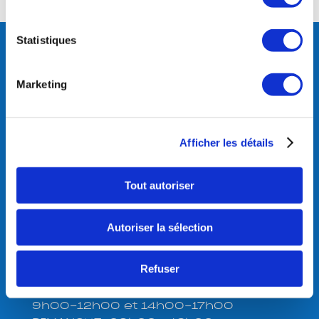
Statistiques
Club Des Sports La Plagne
206 Montée de la Lovatière,
Marketing
Immeuble Everest,
73210 La Plagne Tarentaise
France
Afficher les détails
Tél.:
04 79090179
Tout autoriser
Suivez-nous
Autoriser la sélection
Bureau ouvert du 01 décembre au
Refuser
30 avril:
LUNDI – MARDI – JEUDI – VENDREDI:
9h00-12h00 et 14h00-17h00